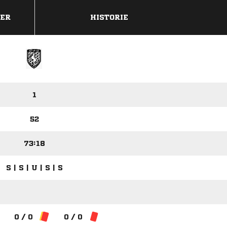
DER
HISTORIE
1
52
73:18
S | S | U | S | S
0 / 0
0 / 0