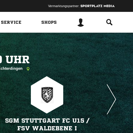
Vermarktungspartner:
 SERVICE
SHOPS
 
-Echterdingen
SGM STUTTGART FC U15 /​
FSV WALDEBENE I