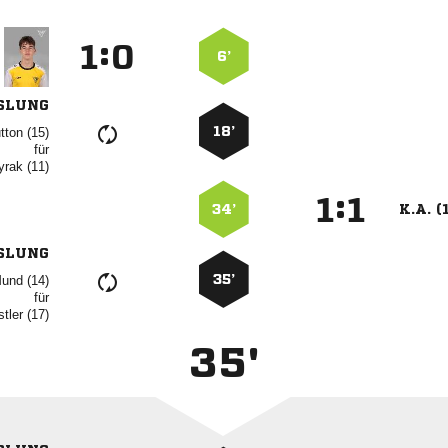
:


6’
SLUNG
18’
 
für
 
:


34’
K.A. (
SLUNG
35’
 
für
 
35'