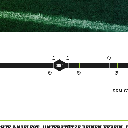
35’
SGM S
CHTE ANGELEGT. UNTERSTÜTZE DEINEN VEREIN,