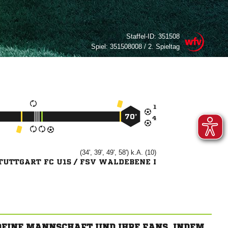
Staffel-ID:
351508
Spiel:
351508008 / 2. Spieltag

70’

(34', 39', 49', 58') k.A. (10)
TUTTGART FC U15 / FSV WALDEBENE I
 DEINE MANNSCHAFT UND IHRE FANS, INDEM