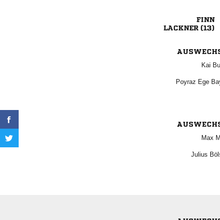

 
AUSWECH
 
  
AUSWECH
 
 