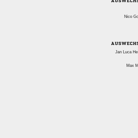
AUSWECH
 
AUSWECH
  
 