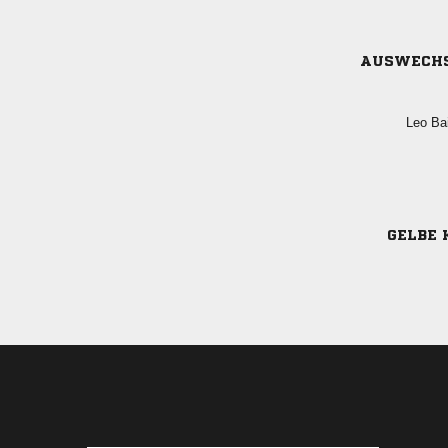
AUSWECH
 
GELBE 