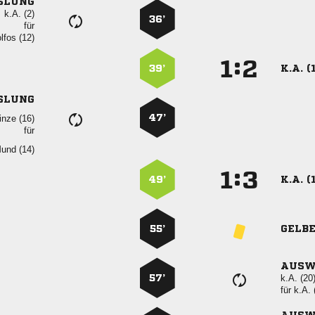
SLUNG
k.A. (2)
36’
für
 
:


39’
K.A. (
SLUNG
47’
 
für
 
:


49’
K.A. (
55’
GELB
AUSW
57’
k.A. (20
für
k.A. 