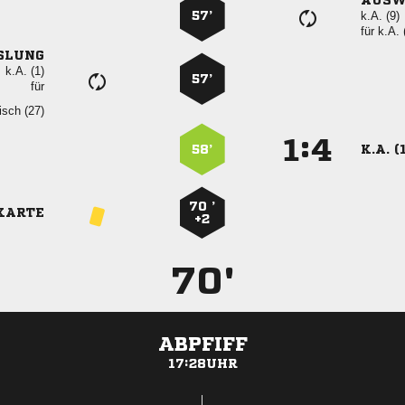
AUSW
57’
k.A. (9)
für
k.A. 
SLUNG
k.A. (1)
57’
für
 
:


58’
K.A. (
70 ’
KARTE
+2
70'
ABPFIFF
17:28UHR
ANZEIGE