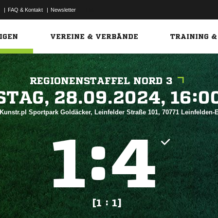
|
FAQ & Kontakt
|
Newsletter
Link
IGEN
VEREINE & VERBÄNDE
TRAINING &
REGIONENSTAFFEL NORD 3
 


Kunstr.pl Sportpark Goldäcker, Leinfelder Straße 101, 70771 Leinfelden
:


[1 : 1]