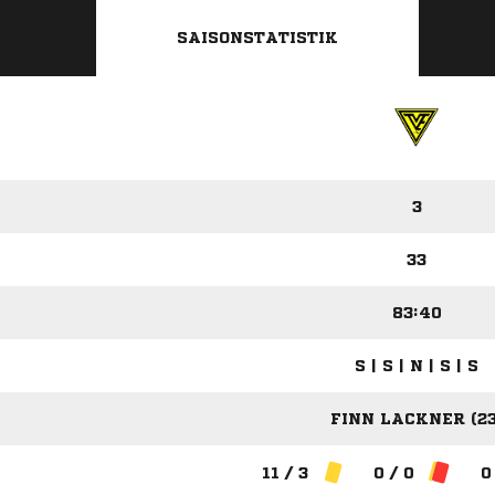
SAISONSTATISTIK
3
33
83:40
S | S | N | S | S
FINN LACKNER (23
11 / 3
0 / 0
0