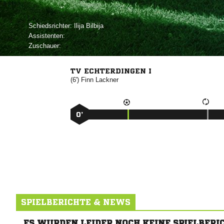
Schiedsrichter:
 
Assistenten:
Zuschauer:
TV ECHTERDINGEN I
(6')


0’
SPIELBERICHTE & NEWS
ES WURDEN LEIDER NOCH KEINE SPIELBERI