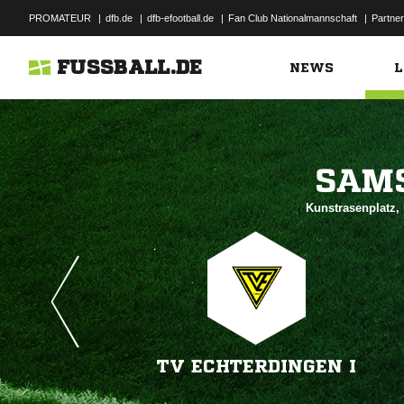
PROMATEUR
|
dfb.de
|
dfb-efootball.de
|
Fan Club Nationalmannschaft
|
Partner
FUSSBALL.DE
NEWS
L

Kunstrasenplatz, 
TV ECHTERDINGEN I