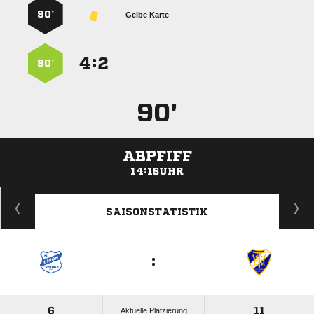
90’
Gelbe Karte
:


90’
90'
ABPFIFF
14:15UHR
ANZEIGE
SAISONSTATISTIK
:
6
11
Aktuelle Platzierung