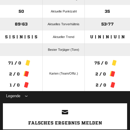
50
35
Aktuelle Punktzahl
89:63
53:77
Aktuelles Torverhältnis
S | S | N | S | S
U | N | N | U | N
Aktueller Trend
Bester Torjäger (Tore)
71 / 0
75 / 0
Karten (Team/Offiz.)
2 / 0
2 / 0
1 / 0
2 / 0
Legende
ANZEIGE
FALSCHES ERGEBNIS MELDEN