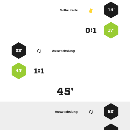
14’
Gelbe Karte
:


17’
23’
Auswechslung
:


43’
45'
52’
Auswechslung