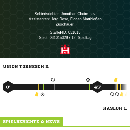
Schiedsrichter:
  
Assistenten:
 
,  
Zuschauer:
Staffel-ID:
031015
Spiel:
031015029 / 12. Spieltag
UNION TORNESCH 2.
0’
45’
HASLOH 1.
SPIELBERICHTE & NEWS