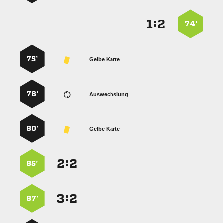
:


74’
75’
Gelbe Karte
78’
Auswechslung
80’
Gelbe Karte
:


85’
:


87’