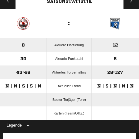
SAISONSTATISTIK
:
8
12
Aktuelle Platzierung
30
5
Aktuelle Punktzahl
43:46
28:127
Aktuelles Torverhältnis
N | N | S | S | N
N | S | N | N | N
Aktueller Trend
Bester Torjäger (Tore)
Karten (Team/Offiz.)
Legende
ANZEIGE