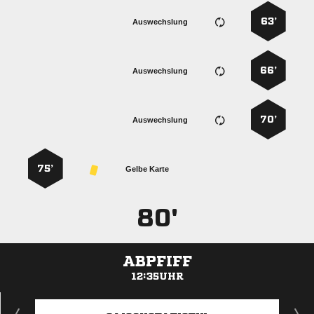
63’
Auswechslung
66’
Auswechslung
70’
Auswechslung
75’
Gelbe Karte
80'
ABPFIFF
12:35UHR
ANZEIGE