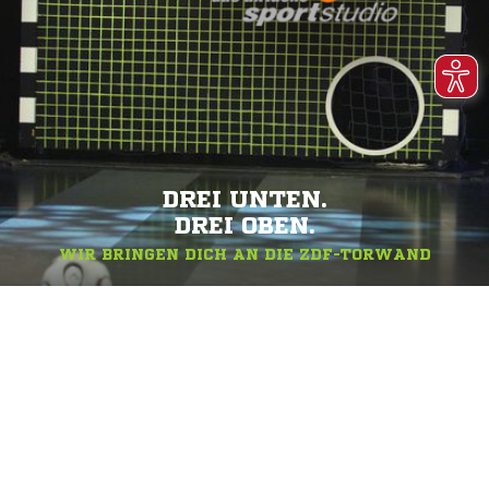
DREI UNTEN.
DREI OBEN.
WIR BRINGEN DICH AN DIE ZDF-TORWAND