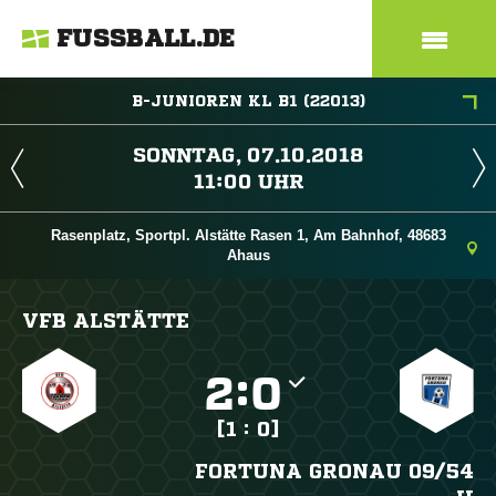
FUSSBALL.DE
B-JUNIOREN KL B1 (22013)
 
 
Rasenplatz, Sportpl. Alstätte Rasen 1, Am Bahnhof, 48683
Ahaus
VFB ALSTÄTTE

:

[1 : 0]
FORTUNA GRONAU 09/​54