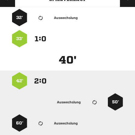
32’
Auswechslung
:


33’
40'
:


42’
50’
Auswechslung
60’
Auswechslung