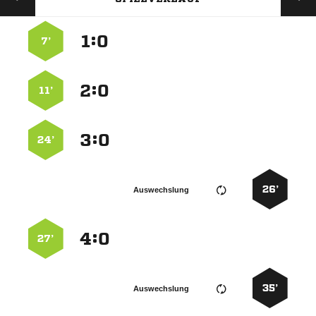
:


7’
:


11’
:


24’
26’
Auswechslung
:


27’
35’
Auswechslung