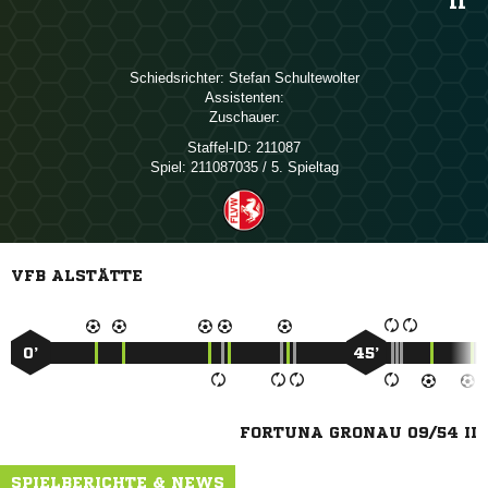
II
Schiedsrichter:
 
Assistenten:
Zuschauer:
Staffel-ID:
211087
Spiel:
211087035 / 5. Spieltag
VFB ALSTÄTTE
0’
45’
FORTUNA GRONAU 09/54 II
SPIELBERICHTE & NEWS