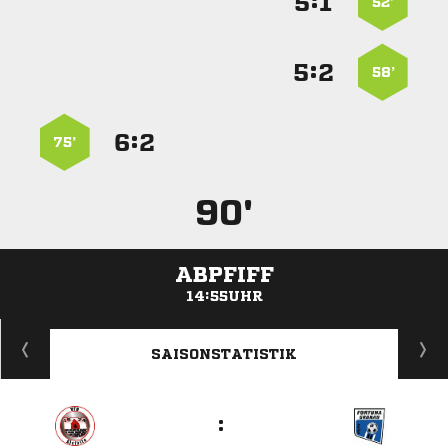
:


52’
:


58’
:


75’
90'
ABPFIFF
14:55UHR
ANZEIGE
SAISONSTATISTIK
: