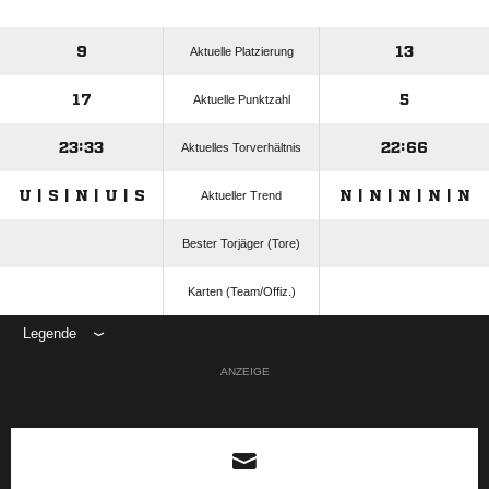
9
13
Aktuelle Platzierung
17
5
Aktuelle Punktzahl
23:33
22:66
Aktuelles Torverhältnis
U | S | N | U | S
N | N | N | N | N
Aktueller Trend
Bester Torjäger (Tore)
Karten (Team/Offiz.)
Legende
ANZEIGE