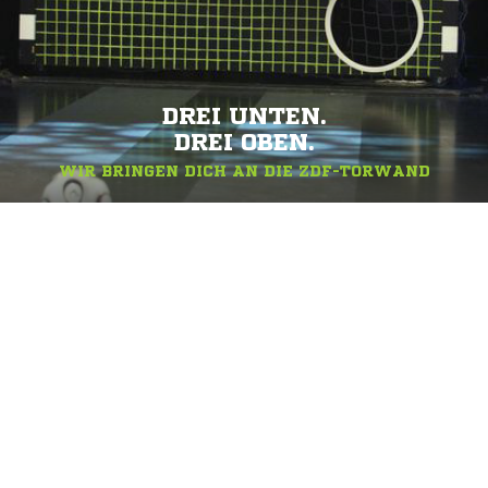
DREI UNTEN.
DREI OBEN.
WIR BRINGEN DICH AN DIE ZDF-TORWAND