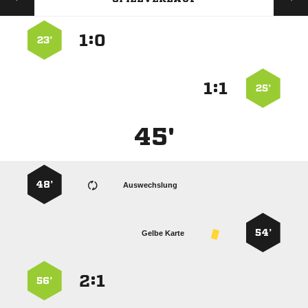
:


23’
:


25’
45'
48’
Auswechslung
54’
Gelbe Karte
:


56’