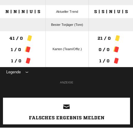
N | N | N | U | S
S | S | N | U | S
Aktueller Trend
Bester Torjäger (Tore)
41 / 0
21 / 0
Karten (Team/Offiz.)
1 / 0
0 / 0
1 / 0
1 / 0
Legende
ANZEIGE
FALSCHES ERGEBNIS MELDEN