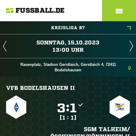
FUSSBALL.DE
KREISLIGA B7
 
 
Rasenplatz, Stadion Gerstlaich, Gerstlaich 4, 72411
Bodelshausen
VFB BODELSHAUSEN II

:

[1 : 1]
SGM TALHEIM/​