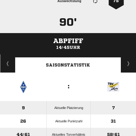
75’
Auswechslung
90'
ABPFIFF
14:45UHR
ANZEIGE
SAISONSTATISTIK
:
9
7
Aktuelle Platzierung
26
31
Aktuelle Punktzahl
44:61
58:61
Aktuelles Torverhältnis