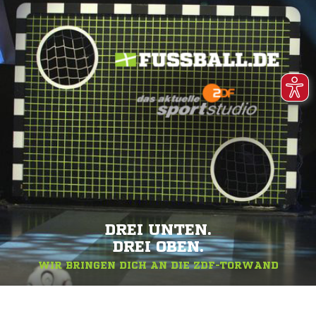
DREI UNTEN.
DREI OBEN.
WIR BRINGEN DICH AN DIE ZDF-TORWAND