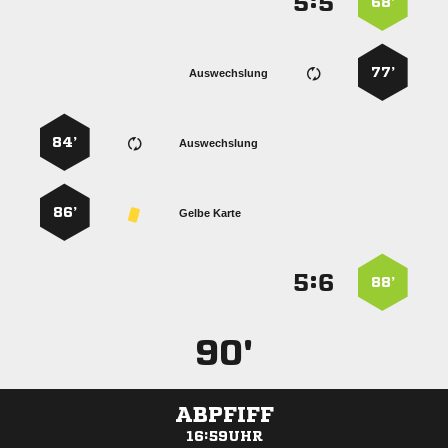
:


68’
77’
Auswechslung
84’
Auswechslung
86’
Gelbe Karte
:


88’
90'
ABPFIFF
16:59UHR