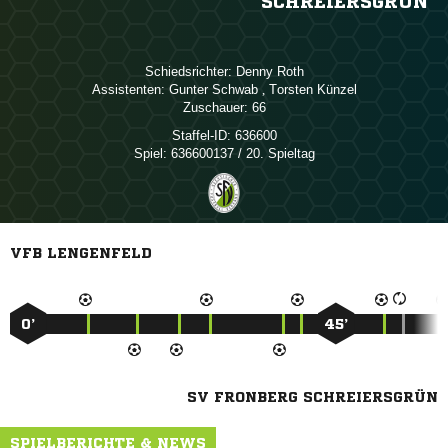
SCHREIERSGRÜN
Schiedsrichter:
 
Assistenten:
 
,  
Zuschauer:
66
Staffel-ID:
636600
Spiel:
636600137 / 20. Spieltag
VFB LENGENFELD
0’
45’
SV FRONBERG SCHREIERSGRÜN
SPIELBERICHTE & NEWS