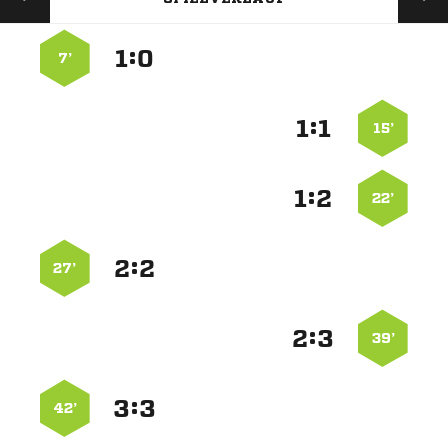
:


7’
:


15’
:


22’
:


27’
:


39’
:


42’