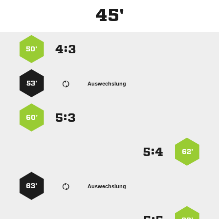
45'
:


50’
53’
Auswechslung
:


60’
:


62’
63’
Auswechslung