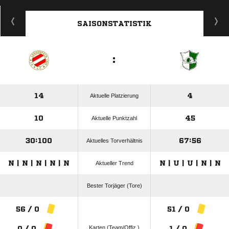
ANZEIGE
SAISONSTATISTIK
:
14
4
Aktuelle Platzierung
10
45
Aktuelle Punktzahl
30:100
67:56
Aktuelles Torverhältnis
N | N | N | N | N
N | U | U | N | N
Aktueller Trend
Bester Torjäger (Tore)
56 / 0
51 / 0
Karten (Team/Offiz.)
0 / 0
1 / 0