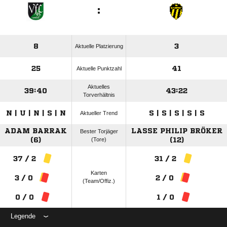
:
8
3
Aktuelle Platzierung
25
41
Aktuelle Punktzahl
Aktuelles
39:40
43:22
Torverhältnis
N | U | N | S | N
S | S | S | S | S
Aktueller Trend
ADAM BARRAK
LASSE PHILIP BRÖKER
Bester Torjäger
(6)
(Tore)
(12)
37 / 2
31 / 2
Karten
3 / 0
2 / 0
(Team/Offiz.)
0 / 0
1 / 0
Legende