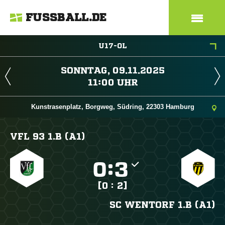
FUSSBALL.DE
U17-OL
 
 
Kunstrasenplatz, Borgweg, Südring, 22303 Hamburg
VFL 93 1.B (A1)

:

[0 : 2]
SC WENTORF 1.B (A1)