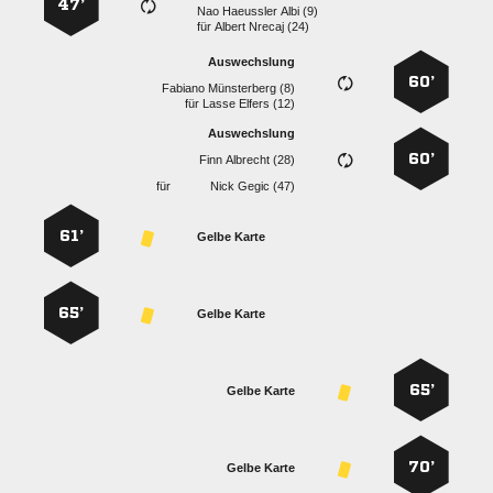
47’
   
für
  
Auswechslung
60’
  
für
  
Auswechslung
60’
  
für
  
61’
Gelbe Karte
65’
Gelbe Karte
65’
Gelbe Karte
70’
Gelbe Karte