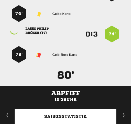
74’
Gelbe Karte
 
:


 
74’
79’
Gelb-Rote Karte
80'
ABPFIFF
12:38UHR
ANZEIGE
SAISONSTATISTIK