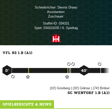
Schiedsrichter:
 
Assistenten:
Zuschauer:
Staffel-ID:
034101
Spiel:
034101035 / 6. Spieltag
VFL 93 1.B (A1)
0’
40’
(10')

| (33')

| (74')

SC WENTORF 1.B (A1)
SPIELBERICHTE & NEWS