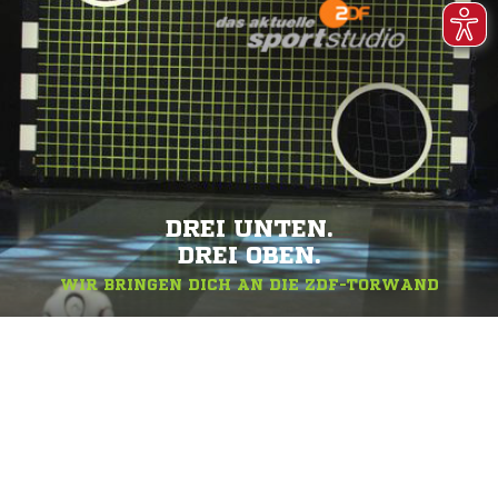
DREI UNTEN.
DREI OBEN.
WIR BRINGEN DICH AN DIE ZDF-TORWAND