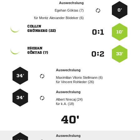
Auswechslung
0’
  
für
   

:


 
10’

:


 
33’
Auswechslung
34’
   
für
  
Auswechslung
34’
  
für
k.A. (18)
40'
Auswechslung