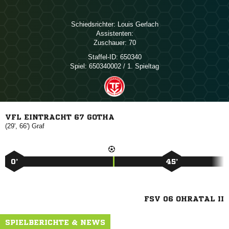
Schiedsrichter:
 
Assistenten:
Zuschauer:
70
Staffel-ID:
650340
Spiel:
650340002 / 1. Spieltag
VFL EINTRACHT 67 GOTHA
(29', 66')

0’
45’
FSV 06 OHRATAL II
SPIELBERICHTE & NEWS