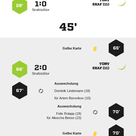

:


 
29’
Strafstoßtor
45'
65’
Gelbe Karte

:


 
66’
Strafstoßtor
Auswechslung
67’
  
für
  
Auswechslung
70’
  
für
  
70’
Gelbe Karte