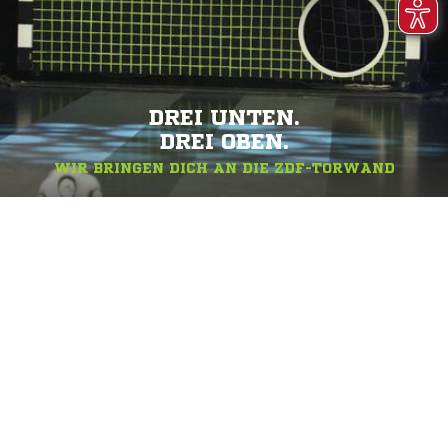
DREI UNTEN.
DREI OBEN.
WIR BRINGEN DICH AN DIE ZDF-TORWAND