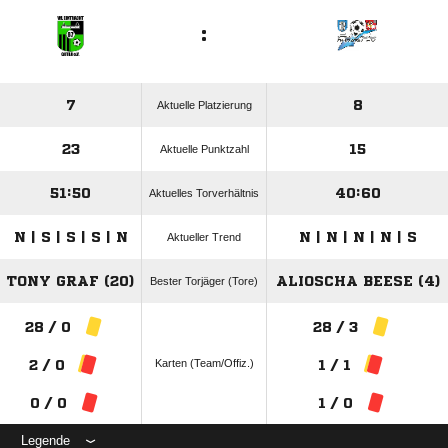
:
7
8
Aktuelle Platzierung
23
15
Aktuelle Punktzahl
51:50
40:60
Aktuelles Torverhältnis
N | S | S | S | N
N | N | N | N | S
Aktueller Trend
TONY GRAF (20)
ALIOSCHA BEESE (4)
Bester Torjäger (Tore)
28 / 0
28 / 3
Karten (Team/Offiz.)
2 / 0
1 / 1
0 / 0
1 / 0
Legende