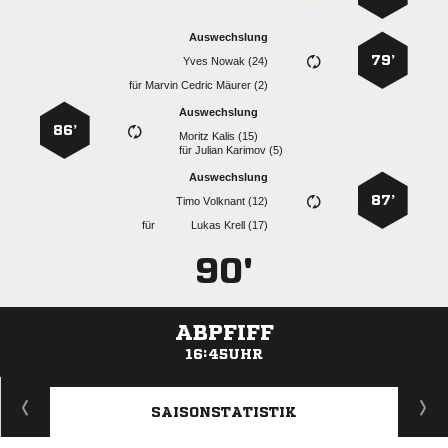
Auswechslung
79’
  
für
   
Auswechslung
86’
  
für
  
Auswechslung
87’
  
für
  
90'
ABPFIFF
16:45UHR
ANZEIGE
SAISONSTATISTIK