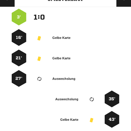
:


3’
16’
Gelbe Karte
21’
Gelbe Karte
27’
Auswechslung
35’
Auswechslung
43’
Gelbe Karte