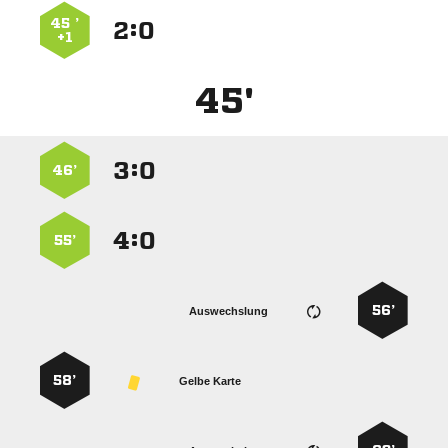
45 ’
:


+1
45'
:


46’
:


55’
56’
Auswechslung
58’
Gelbe Karte