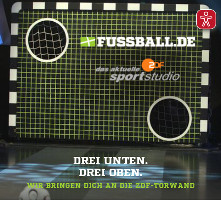
DREI UNTEN.
DREI OBEN.
WIR BRINGEN DICH AN DIE ZDF-TORWAND