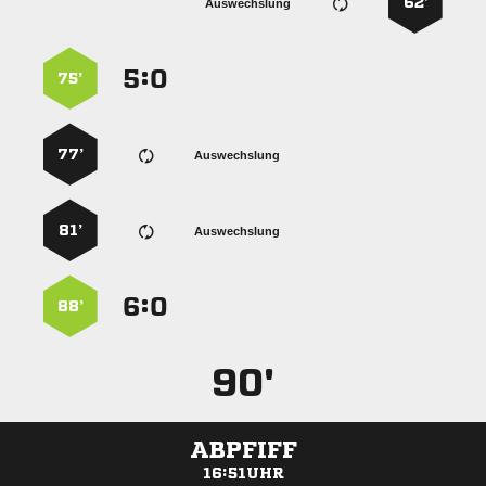
62’
Auswechslung
:


75’
77’
Auswechslung
81’
Auswechslung
:


88’
90'
ABPFIFF
16:51UHR