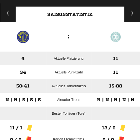
ANZEIGE
SAISONSTATISTIK
:
4
11
Aktuelle Platzierung
34
11
Aktuelle Punktzahl
50:41
15:88
Aktuelles Torverhältnis
N | N | S | S | S
N | N | N | N | N
Aktueller Trend
Bester Torjäger (Tore)
11 / 1
12 / 0
Karten (Team/Offiz.)
0 / 0
0 / 0