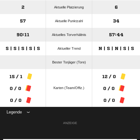
2
6
Aktuelle Platzierung
57
34
Aktuelle Punktzahl
90:11
57:44
Aktuelles Torverhältnis
S | S | S | S | S
N | S | N | S | S
Aktueller Trend
Bester Torjäger (Tore)
15 / 1
12 / 0
Karten (Team/Offiz.)
0 / 0
0 / 0
0 / 0
0 / 0
Legende
ANZEIGE