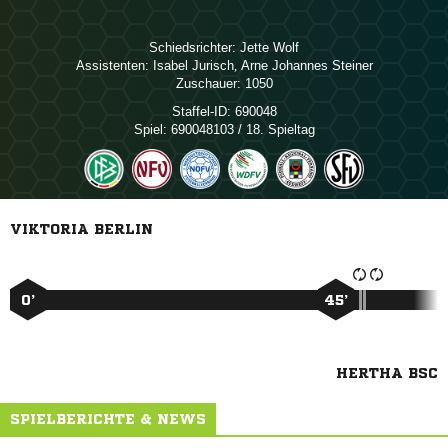
Schiedsrichter:
 
Assistenten:
 
,   
Zuschauer:
1050
Staffel-ID:
690048
Spiel:
690048103 / 18. Spieltag
VIKTORIA BERLIN
0’
45’
HERTHA BSC
SPIELBERICHTE & NEWS