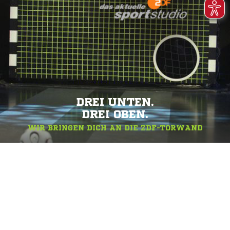
DREI UNTEN.
DREI OBEN.
WIR BRINGEN DICH AN DIE ZDF-TORWAND