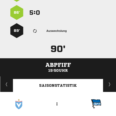
:


86’
89’
Auswechslung
90'
ABPFIFF
15:50UHR
ANZEIGE
SAISONSTATISTIK
: