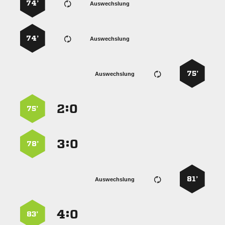
74’
Auswechslung
74’
Auswechslung
75’
Auswechslung
:


75’
:


78’
81’
Auswechslung
:


83’