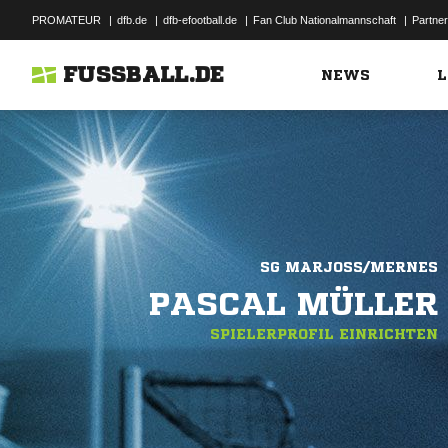
PROMATEUR
|
dfb.de
|
dfb-efootball.de
|
Fan Club Nationalmannschaft
|
Partner
FUSSBALL.DE
NEWS
L
SG MARJOSS/MERNES
PASCAL MÜLLER
SPIELERPROFIL EINRICHTEN