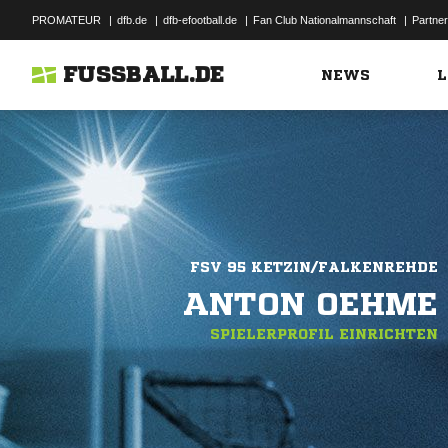
PROMATEUR
|
dfb.de
|
dfb-efootball.de
|
Fan Club Nationalmannschaft
|
Partner
FUSSBALL.DE
NEWS
L
FSV 95 KETZIN/FALKENREHDE
ANTON OEHME
SPIELERPROFIL EINRICHTEN