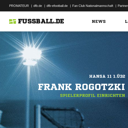
PROMATEUR
|
dfb.de
|
dfb-efootball.de
|
Fan Club Nationalmannschaft
|
Partner
FUSSBALL.DE
NEWS
L
HANSA 11 1.Ü32
FRANK ROGOTZKI
SPIELERPROFIL EINRICHTEN