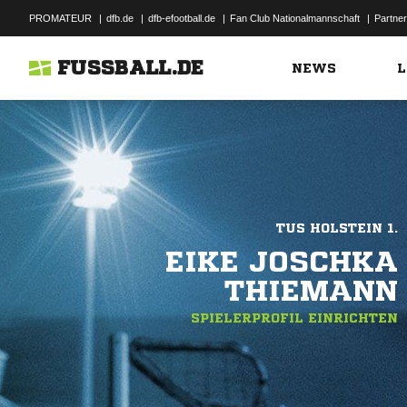
PROMATEUR
|
dfb.de
|
dfb-efootball.de
|
Fan Club Nationalmannschaft
|
Partner
FUSSBALL.DE
NEWS
L
TUS HOLSTEIN 1.
EIKE JOSCHKA
THIEMANN
SPIELERPROFIL EINRICHTEN