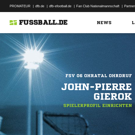
PROMATEUR
|
dfb.de
|
dfb-efootball.de
|
Fan Club Nationalmannschaft
|
Partner
FUSSBALL.DE
NEWS
L
FSV 06 OHRATAL OHRDRUF
JOHN-PIERRE
GIEROK
SPIELERPROFIL EINRICHTEN