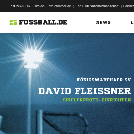
PROMATEUR
|
dfb.de
|
dfb-efootball.de
|
Fan Club Nationalmannschaft
|
Partner
FUSSBALL.DE
NEWS
L
KÖNIGSWARTHAER SV
DAVID FLEISSNER
SPIELERPROFIL EINRICHTEN