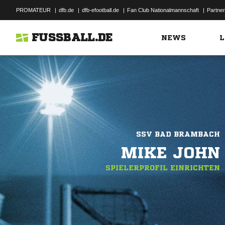
PROMATEUR
|
dfb.de
|
dfb-efootball.de
|
Fan Club Nationalmannschaft
|
Partner
FUSSBALL.DE
NEWS
L
SSV BAD BRAMBACH
MIKE JOHN
SPIELERPROFIL EINRICHTEN