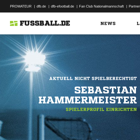
PROMATEUR
|
dfb.de
|
dfb-efootball.de
|
Fan Club Nationalmannschaft
|
Partner
FUSSBALL.DE
NEWS
L
AKTUELL NICHT SPIELBERECHTIGT
SEBASTIAN
HAMMERMEISTER
SPIELERPROFIL EINRICHTEN