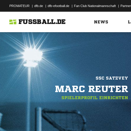
PROMATEUR
|
dfb.de
|
dfb-efootball.de
|
Fan Club Nationalmannschaft
|
Partner
FUSSBALL.DE
NEWS
L
SSC SATZVEY
MARC REUTER
SPIELERPROFIL EINRICHTEN