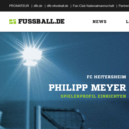
PROMATEUR
|
dfb.de
|
dfb-efootball.de
|
Fan Club Nationalmannschaft
|
Partner
FUSSBALL.DE
NEWS
L
FC HEITERSHEIM
PHILIPP MEYER
SPIELERPROFIL EINRICHTEN