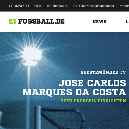
PROMATEUR
|
dfb.de
|
dfb-efootball.de
|
Fan Club Nationalmannschaft
|
Partner
FUSSBALL.DE
NEWS
L
GEESTEMÜNDER TV
JOSE CARLOS
MARQUES DA COSTA
SPIELERPROFIL EINRICHTEN