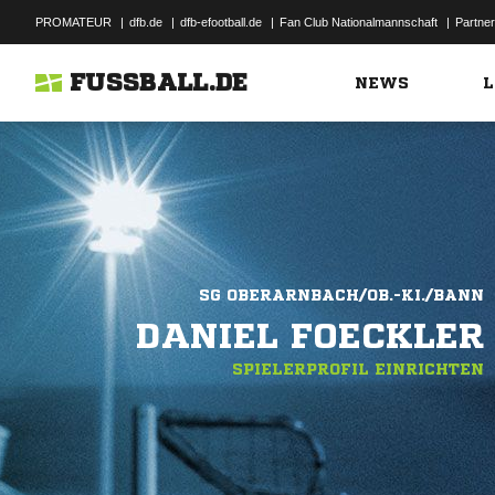
PROMATEUR
|
dfb.de
|
dfb-efootball.de
|
Fan Club Nationalmannschaft
|
Partner
FUSSBALL.DE
NEWS
L
SG OBERARNBACH/OB.-KI./BANN
DANIEL FOECKLER
SPIELERPROFIL EINRICHTEN