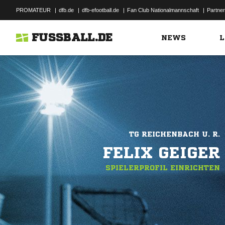
PROMATEUR
|
dfb.de
|
dfb-efootball.de
|
Fan Club Nationalmannschaft
|
Partner
FUSSBALL.DE
NEWS
L
TG REICHENBACH U. R.
FELIX GEIGER
SPIELERPROFIL EINRICHTEN