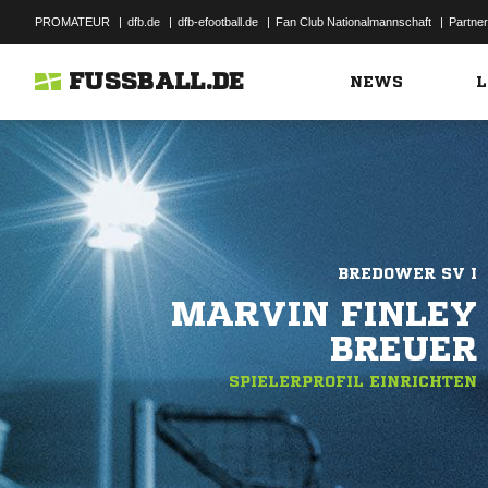
PROMATEUR
|
dfb.de
|
dfb-efootball.de
|
Fan Club Nationalmannschaft
|
Partner
FUSSBALL.DE
NEWS
L
BREDOWER SV I
MARVIN FINLEY
BREUER
SPIELERPROFIL EINRICHTEN