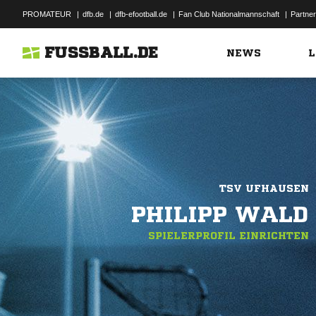
PROMATEUR
|
dfb.de
|
dfb-efootball.de
|
Fan Club Nationalmannschaft
|
Partner
FUSSBALL.DE
NEWS
L
TSV UFHAUSEN
PHILIPP WALD
SPIELERPROFIL EINRICHTEN