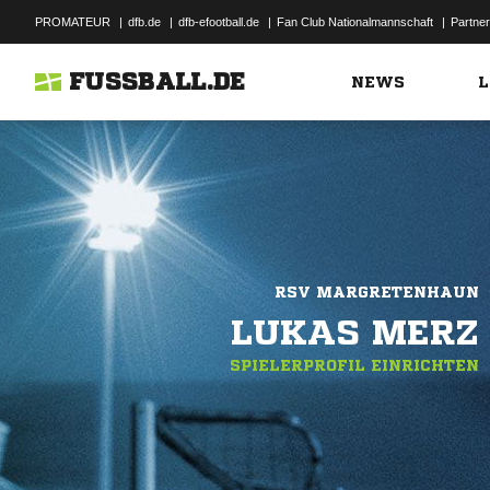
PROMATEUR
|
dfb.de
|
dfb-efootball.de
|
Fan Club Nationalmannschaft
|
Partner
FUSSBALL.DE
NEWS
L
RSV MARGRETENHAUN
LUKAS MERZ
SPIELERPROFIL EINRICHTEN