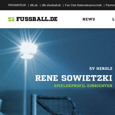
PROMATEUR
|
dfb.de
|
dfb-efootball.de
|
Fan Club Nationalmannschaft
|
Partner
FUSSBALL.DE
NEWS
L
SV HEROLZ
RENE SOWIETZKI
SPIELERPROFIL EINRICHTEN