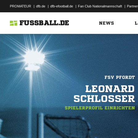
PROMATEUR
|
dfb.de
|
dfb-efootball.de
|
Fan Club Nationalmannschaft
|
Partner
FUSSBALL.DE
NEWS
L
FSV PFORDT
LEONARD
SCHLOSSER
SPIELERPROFIL EINRICHTEN