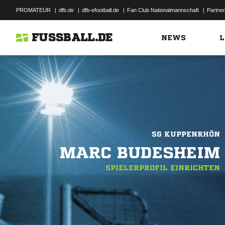
PROMATEUR
|
dfb.de
|
dfb-efootball.de
|
Fan Club Nationalmannschaft
|
Partner
FUSSBALL.DE
NEWS
L
SG KUPPENRHÖN
MARC BUDESHEIM
SPIELERPROFIL EINRICHTEN