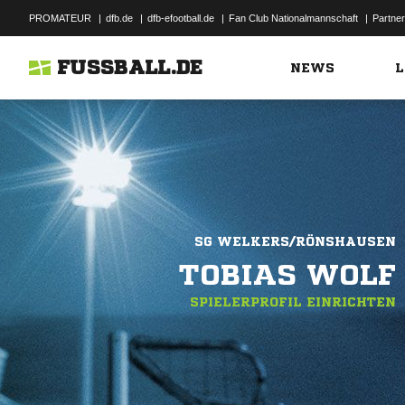
PROMATEUR
|
dfb.de
|
dfb-efootball.de
|
Fan Club Nationalmannschaft
|
Partner
FUSSBALL.DE
NEWS
L
SG WELKERS/RÖNSHAUSEN
TOBIAS WOLF
SPIELERPROFIL EINRICHTEN