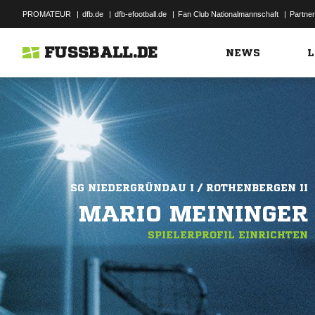
PROMATEUR
|
dfb.de
|
dfb-efootball.de
|
Fan Club Nationalmannschaft
|
Partner
FUSSBALL.DE
NEWS
L
SG NIEDERGRÜNDAU I / ROTHENBERGEN II
MARIO MEININGER
SPIELERPROFIL EINRICHTEN