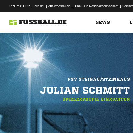
PROMATEUR
|
dfb.de
|
dfb-efootball.de
|
Fan Club Nationalmannschaft
|
Partner
FUSSBALL.DE
NEWS
L
FSV STEINAU/STEINHAUS
JULIAN SCHMITT
SPIELERPROFIL EINRICHTEN