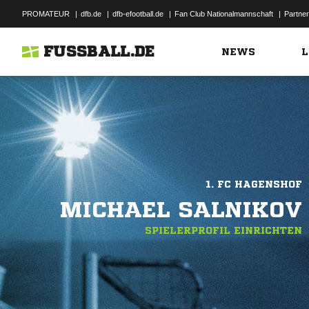
PROMATEUR
|
dfb.de
|
dfb-efootball.de
|
Fan Club Nationalmannschaft
|
Partner
FUSSBALL.DE
NEWS
L
1. FC HAGENSHOF
MICHAEL SALNIKOV
SPIELERPROFIL EINRICHTEN