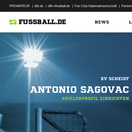
PROMATEUR
|
dfb.de
|
dfb-efootball.de
|
Fan Club Nationalmannschaft
|
Partner
FUSSBALL.DE
NEWS
L
SV SCHEIDT
ANTONIO SAGOVAC
SPIELERPROFIL EINRICHTEN