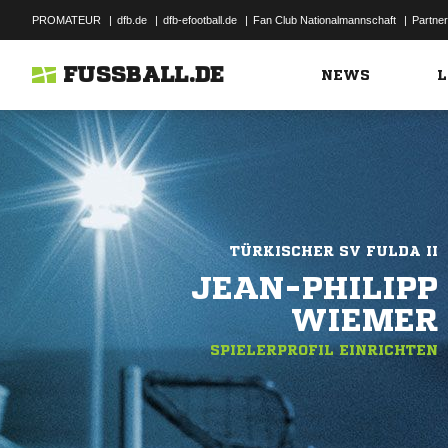
PROMATEUR
|
dfb.de
|
dfb-efootball.de
|
Fan Club Nationalmannschaft
|
Partner
FUSSBALL.DE
NEWS
L
TÜRKISCHER SV FULDA II
JEAN-PHILIPP
WIEMER
SPIELERPROFIL EINRICHTEN