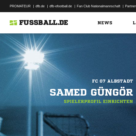
PROMATEUR
|
dfb.de
|
dfb-efootball.de
|
Fan Club Nationalmannschaft
|
Partner
FUSSBALL.DE
NEWS
L
FC 07 ALBSTADT
SAMED GÜNGÖR
SPIELERPROFIL EINRICHTEN