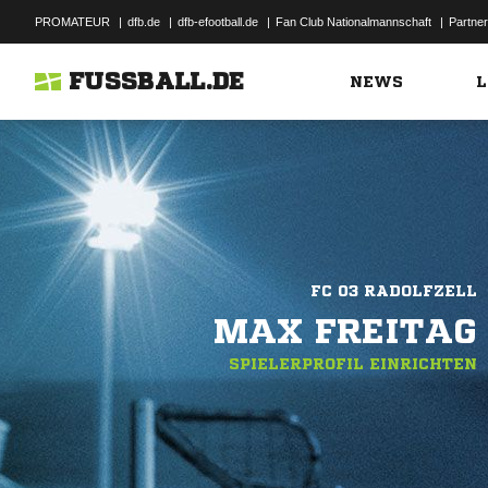
PROMATEUR
|
dfb.de
|
dfb-efootball.de
|
Fan Club Nationalmannschaft
|
Partner
FUSSBALL.DE
NEWS
L
FC 03 RADOLFZELL
MAX FREITAG
SPIELERPROFIL EINRICHTEN