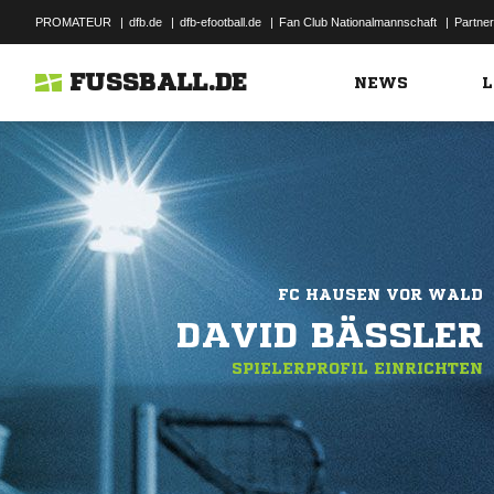
PROMATEUR
|
dfb.de
|
dfb-efootball.de
|
Fan Club Nationalmannschaft
|
Partner
FUSSBALL.DE
NEWS
L
FC HAUSEN VOR WALD
DAVID BÄSSLER
SPIELERPROFIL EINRICHTEN