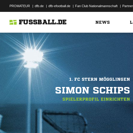
PROMATEUR
|
dfb.de
|
dfb-efootball.de
|
Fan Club Nationalmannschaft
|
Partner
FUSSBALL.DE
NEWS
L
1. FC STERN MÖGGLINGEN
SIMON SCHIPS
SPIELERPROFIL EINRICHTEN