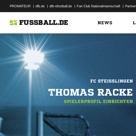
PROMATEUR
|
dfb.de
|
dfb-efootball.de
|
Fan Club Nationalmannschaft
|
Partner
FUSSBALL.DE
NEWS
L
FC STEISSLINGEN
THOMAS RACKE
SPIELERPROFIL EINRICHTEN