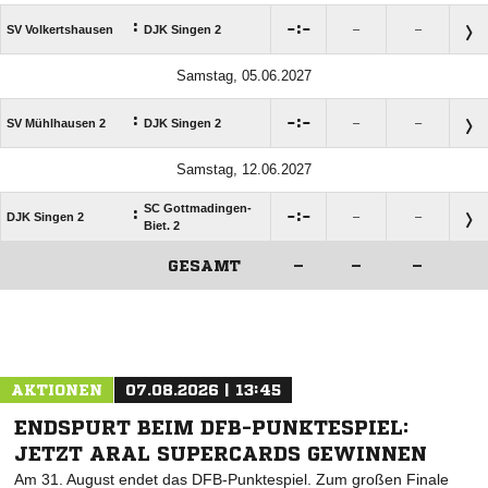
:

:

SV Volkertshausen
DJK Singen 2
–
–
Samstag, 05.06.2027
:

:

SV Mühlhausen 2
DJK Singen 2
–
–
Samstag, 12.06.2027
SC Gottmadingen-
:

:

DJK Singen 2
–
–
Biet. 2
GESAMT
–
–
–
ANZEIGE
AKTIONEN
07.08.2026 | 13:45
ENDSPURT BEIM DFB-PUNKTESPIEL:
JETZT ARAL SUPERCARDS GEWINNEN
Am 31. August endet das DFB-Punktespiel. Zum großen Finale