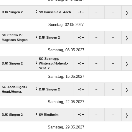
:

:

DJK Singen 2
SV Hausen a.d. Aach
–
–
Sonntag, 02.05.2027
SG Centro P./​
:

:

DJK Singen 2
–
–
Magricos Singen
Samstag, 08.05.2027
SG Zoznegg/​
:

:

DJK Singen 2
Wintersp./​Hohenf.-
–
–
Sent. 2
Samstag, 15.05.2027
SG Aach-Eigelt./​
:

:

DJK Singen 2
–
–
Heud./​Honst.
Samstag, 22.05.2027
:

:

DJK Singen 2
SV Riedheim
–
–
Samstag, 29.05.2027