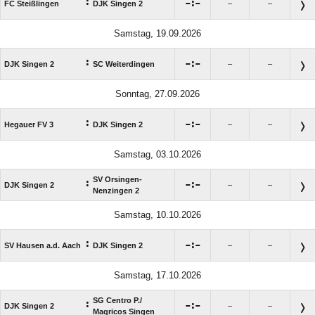
:

:

FC Steißlingen
DJK Singen 2
–
–
Samstag, 19.09.2026
:

:

DJK Singen 2
SC Weiterdingen
–
–
Sonntag, 27.09.2026
:

:

Hegauer FV 3
DJK Singen 2
–
–
Samstag, 03.10.2026
SV Orsingen-
:

:

DJK Singen 2
–
–
Nenzingen 2
Samstag, 10.10.2026
:

:

SV Hausen a.d. Aach
DJK Singen 2
–
–
Samstag, 17.10.2026
SG Centro P./​
:

:

DJK Singen 2
–
–
Magricos Singen