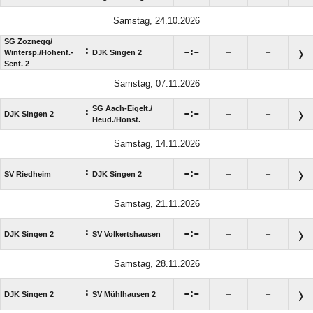
Samstag, 24.10.2026
SG Zoznegg/​
:

:

Wintersp./​Hohenf.-
DJK Singen 2
–
–
Sent. 2
Samstag, 07.11.2026
SG Aach-Eigelt./​
:

:

DJK Singen 2
–
–
Heud./​Honst.
Samstag, 14.11.2026
:

:

SV Riedheim
DJK Singen 2
–
–
Samstag, 21.11.2026
:

:

DJK Singen 2
SV Volkertshausen
–
–
Samstag, 28.11.2026
:

:

DJK Singen 2
SV Mühlhausen 2
–
–