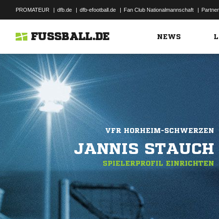
PROMATEUR
|
dfb.de
|
dfb-efootball.de
|
Fan Club Nationalmannschaft
|
Partner
FUSSBALL.DE
NEWS
L
VFR HORHEIM-SCHWERZEN
JANNIS STAUCH
SPIELERPROFIL EINRICHTEN