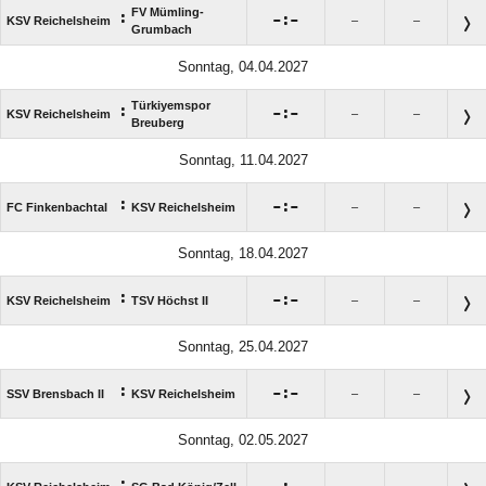
FV Mümling-
:

:

KSV Reichelsheim
–
–
Grumbach
Sonntag, 04.04.2027
Türkiyemspor
:

:

KSV Reichelsheim
–
–
Breuberg
Sonntag, 11.04.2027
:

:

FC Finkenbachtal
KSV Reichelsheim
–
–
Sonntag, 18.04.2027
:

:

KSV Reichelsheim
TSV Höchst II
–
–
Sonntag, 25.04.2027
:

:

SSV Brensbach II
KSV Reichelsheim
–
–
Sonntag, 02.05.2027
: