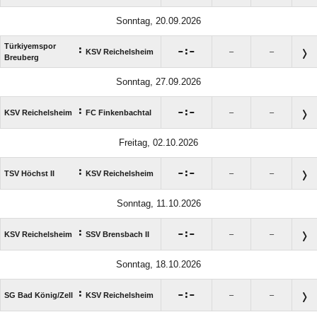
Sonntag, 20.09.2026
Türkiyemspor
:

:

KSV Reichelsheim
–
–
Breuberg
Sonntag, 27.09.2026
:

:

KSV Reichelsheim
FC Finkenbachtal
–
–
Freitag, 02.10.2026
:

:

TSV Höchst II
KSV Reichelsheim
–
–
Sonntag, 11.10.2026
:

:

KSV Reichelsheim
SSV Brensbach II
–
–
Sonntag, 18.10.2026
:

:

SG Bad König/​Zell
KSV Reichelsheim
–
–