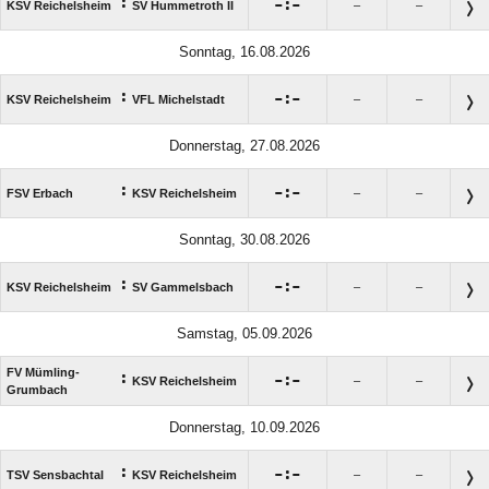
:

:

KSV Reichelsheim
SV Hummetroth II
–
–
Sonntag, 16.08.2026
:

:

KSV Reichelsheim
VFL Michelstadt
–
–
Donnerstag, 27.08.2026
:

:

FSV Erbach
KSV Reichelsheim
–
–
Sonntag, 30.08.2026
:

:

KSV Reichelsheim
SV Gammelsbach
–
–
Samstag, 05.09.2026
FV Mümling-
:

:

KSV Reichelsheim
–
–
Grumbach
Donnerstag, 10.09.2026
:

:

TSV Sensbachtal
KSV Reichelsheim
–
–