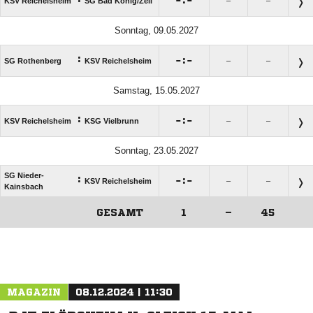

:

KSV Reichelsheim
SG Bad König/​Zell
–
–
Sonntag, 09.05.2027
:

:

SG Rothenberg
KSV Reichelsheim
–
–
Samstag, 15.05.2027
:

:

KSV Reichelsheim
KSG Vielbrunn
–
–
Sonntag, 23.05.2027
SG Nieder-
:

:

KSV Reichelsheim
–
–
Kainsbach
GESAMT
1
–
45
ANZEIGE
MAGAZIN
08.12.2024 | 11:30