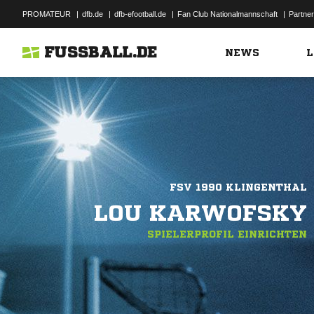
PROMATEUR
|
dfb.de
|
dfb-efootball.de
|
Fan Club Nationalmannschaft
|
Partner
FUSSBALL.DE
NEWS
L
FSV 1990 KLINGENTHAL
LOU KARWOFSKY
SPIELERPROFIL EINRICHTEN