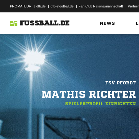
PROMATEUR
|
dfb.de
|
dfb-efootball.de
|
Fan Club Nationalmannschaft
|
Partner
FUSSBALL.DE
NEWS
L
FSV PFORDT
MATHIS RICHTER
SPIELERPROFIL EINRICHTEN