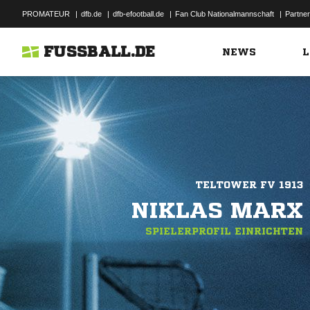
PROMATEUR
|
dfb.de
|
dfb-efootball.de
|
Fan Club Nationalmannschaft
|
Partner
FUSSBALL.DE
NEWS
L
TELTOWER FV 1913
NIKLAS MARX
SPIELERPROFIL EINRICHTEN