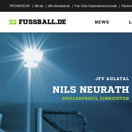
PROMATEUR
|
dfb.de
|
dfb-efootball.de
|
Fan Club Nationalmannschaft
|
Partner
FUSSBALL.DE
NEWS
L
JFV AULATAL
NILS NEURATH
SPIELERPROFIL EINRICHTEN