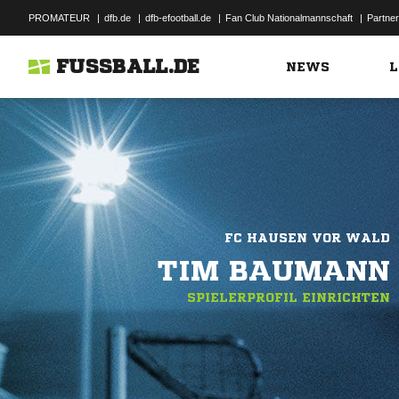
PROMATEUR
|
dfb.de
|
dfb-efootball.de
|
Fan Club Nationalmannschaft
|
Partner
FUSSBALL.DE
NEWS
L
FC HAUSEN VOR WALD
TIM BAUMANN
SPIELERPROFIL EINRICHTEN