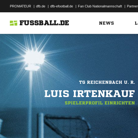
PROMATEUR
|
dfb.de
|
dfb-efootball.de
|
Fan Club Nationalmannschaft
|
Partner
FUSSBALL.DE
NEWS
L
TG REICHENBACH U. R.
LUIS IRTENKAUF
SPIELERPROFIL EINRICHTEN