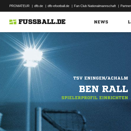
PROMATEUR
|
dfb.de
|
dfb-efootball.de
|
Fan Club Nationalmannschaft
|
Partner
FUSSBALL.DE
NEWS
L
TSV ENINGEN/ACHALM
BEN RALL
SPIELERPROFIL EINRICHTEN